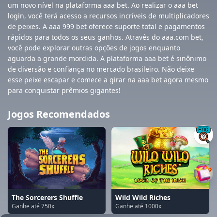
um novo nível na plataforma aaa bet. Ao realizar o aaa bet
login, você terá acesso a recursos incríveis de multiplicadores
de peixes. A aaa 999 bet oferece suporte total e pagamentos
rápidos para todos os seus ganhos. Através do aaa.com bet,
você pode explorar outras opções de jogos enquanto
aguarda a grande mordida. A plataforma aaa bet é sinônimo
de diversão e confiança no mercado brasileiro. Não deixe
esse peixe escapar e comece a girar na aaa bet agora mesmo
para conquistar prêmios gigantes!
Jogos Recomendados
The Sorcerers Shuffle
Wild Wild Riches
Ganhe até 750x
Ganhe até 1000x