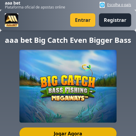
aaa bet
🌐
Escolha o país
Plataforma oficial de apostas online
Entrar
Registrar
aaa bet Big Catch Even Bigger Bass
Jogar Agora