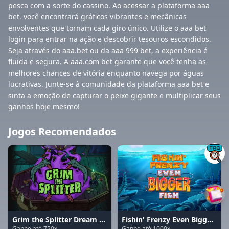
pesca com a sorte do cassino. Ao acessar a plataforma aaa
bet, você encontrará gráficos vibrantes e mecânicas
envolventes que tornam cada giro único. Utilize o aaa bet
login para entrar na ação e descobrir tesouros escondidos.
Seja através do aaa.bet ou da aaa 999 bet, a experiência é
fluida e segura. A aaa.com bet garante que você tenha as
melhores chances de vitória enquanto navega por águas
lucrativas. Junte-se à comunidade da plataforma aaa bet e
sinta a emoção de capturar o peixe gigante e multiplicar seus
ganhos hoje mesmo!
Jogos Recomendados
Grim the Splitter Dream Drop
Fishin' Frenzy Even Bigger Fish
Ganhe até 750x
Ganhe até 1000x