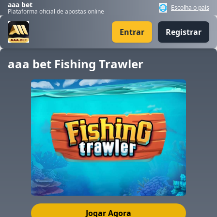
aaa bet
🌐
Escolha o país
Plataforma oficial de apostas online
Entrar
Registrar
aaa bet Fishing Trawler
Jogar Agora