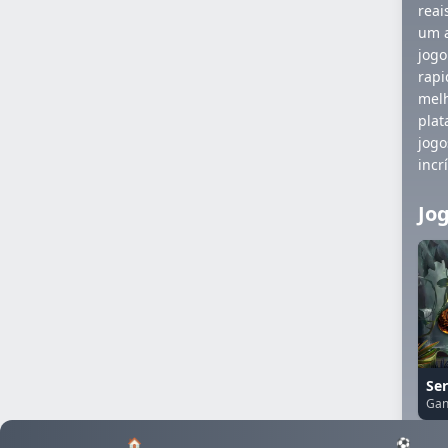
reai
um a
jogo
rapi
melh
plat
jogo
incr
Jo
Se
Gan
🏠
⚽