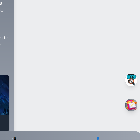
 a
 O
e de
os
📲
👤