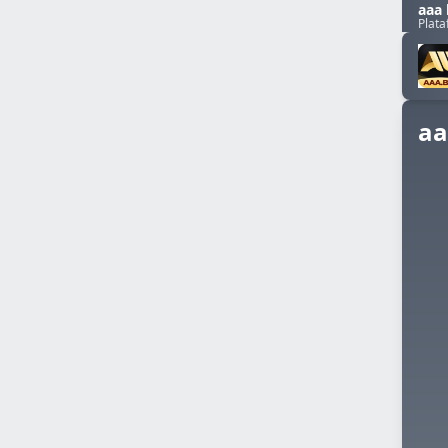
aaa 
Plata
aa