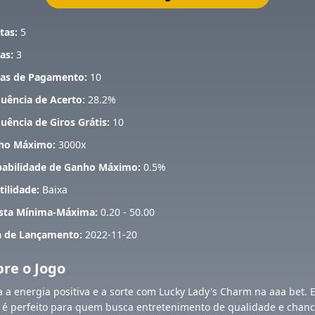
tas:
5
as:
3
has de Pagamento:
10
uência de Acerto:
28.2%
uência de Giros Grátis:
10
ho Máximo:
3000x
babilidade de Ganho Máximo:
0.5%
tilidade:
Baixa
sta Mínima-Máxima:
0.20 - 50.00
a de Lançamento:
2022-11-20
bre o Jogo
a a energia positiva e a sorte com Lucky Lady's Charm na aaa bet. 
 é perfeito para quem busca entretenimento de qualidade e chan