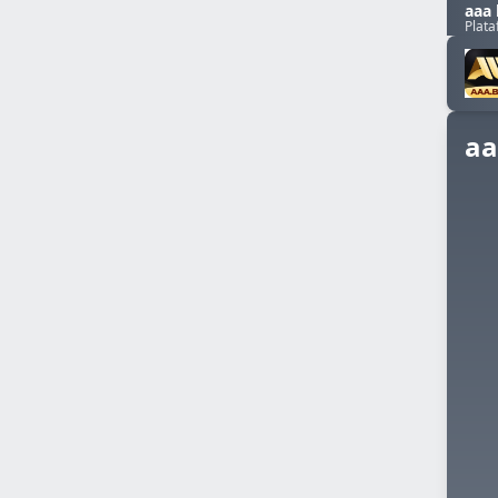
aaa 
Plata
aa