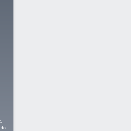
t.
ndo