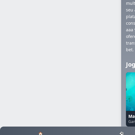
mult
seu 
plat
cons
aaa 
ofer
tran
bet.
Jo
Mar
Gan
🏠
⚽