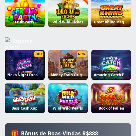
Fruit Party
Wild Wild Riches
Great Rhino Megaways
Esporte
HOT
NEW
Neko Night Dream Drop
Money Train Origins Dream Drop
Amazing Catch Power Combo
Bass Cash Xup
Wild Wild Pearls
Book of Fallen
🎁
Bônus de Boas-Vindas R$888