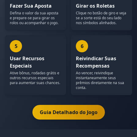
Fazer Sua Aposta
Girar os Roletas
Defina o valor da sua aposta
Clique no botão de giro e veja
e prepare-se para girar os
se a sorte está do seu lado
rolos ou acompanhar o jogo.
nos símbolos alinhados.
5
6
Usar Recursos
Reivindicar Suas
Especiais
Recompensas
Ative bônus, rodadas grátis e
Ao vencer, reivindique
outros recursos especiais
instantaneamente seus
para aumentar suas chances.
prêmios diretamente na sua
conta.
Guia Detalhado do Jogo