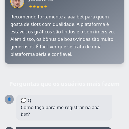
★
★
★
★
★
Recomendo fortemente a aaa bet para quem
gosta de slots com qualidade. A plataforma é
estável, os gráficos são lindos e o som imersivo.
Além disso, os bônus de boas-vindas são muito
generosos. É fácil ver que se trata de uma
plataforma séria e confiável.
Perguntas que os usuários mais fazem
👤
💭 Q:
Como faço para me registrar na aaa
bet?