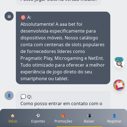
🤖
🎯 A:
Absolutamente! A aaa bet foi
desenvolvida especificamente para
dispositivos móveis. Nosso catálogo
conta com centenas de slots populares
de fornecedores líderes como
Pragmatic Play, Microgaming e NetEnt.
Tudo otimizado para oferecer a melhor
experiência de jogo direto do seu
smartphone ou tablet.
👤
💭 Q:
Como posso entrar em contato com o
suporte?
🏠
⚽
🎁
📲
👤
Início
Esportes
Promoções
Baixar
Registrar