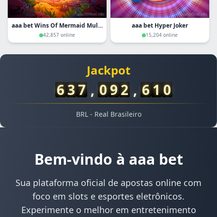
aaa bet Wins Of Mermaid Multi Power
aaa bet Hyper Joker
42,857 online
15,204 online
29/06/2026 Gab*** saque concluido de 3,150 BRL 🏦
Jackpot
29/06/2026 Gabr*** ganhou 500 BRL 🏆
29/06/2026 Gabri*** recebeu bonus 370 BRL 🎉
6
3
7
,
0
0
,
1
7
3
8
29/06/2026 Gabrie*** recebeu cashback 190 BRL 🔄
29/06/2026 Gabriel*** acertou o jackpot 54,000 BRL 🚀
BRL - Real Brasileiro
29/06/2026 GabrielB*** acertou o jackpot 57,000 BRL 🚀
29/06/2026 GabrielC*** recebeu cashback 50 BRL 💵
29/06/2026 GabrielE*** acertou o jackpot 12,500 BRL 💥
29/06/2026 GabrielD*** recebeu cashback 240 BRL 🔄
Bem-vindo à aaa bet
29/06/2026 GabrielM*** ganhou 3,600 BRL 🏆
29/06/2026 GabrielEn*** ganhou 600 BRL 🔥
Sua plataforma oficial de apostas online com
29/06/2026 GabrielMa*** recebeu cashback 300 BRL 💵
foco em slots e esportes eletrônicos.
29/06/2026 GabrielDa*** recebeu cashback 15 BRL 🔄
Experimente o melhor em entretenimento
29/06/2026 Joa*** saque concluido de 850 BRL 💸