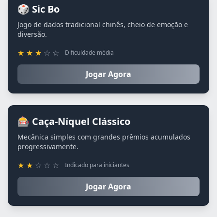
🎲 Sic Bo
Jogo de dados tradicional chinês, cheio de emoção e
diversão.
★
★
★
☆
☆
Dificuldade média
Jogar Agora
🎰 Caça-Níquel Clássico
Mecânica simples com grandes prêmios acumulados
progressivamente.
★
★
☆
☆
☆
Indicado para iniciantes
Jogar Agora