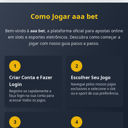
Como Jogar aaa bet
Bem-vindo à
aaa bet
, a plataforma oficial para apostas online
em slots e esportes eletrônicos. Descubra como começar a
jogar com nosso guia passo a passo.
1
2
Criar Conta e Fazer
Escolher Seu Jogo
Login
Navegue pelos nossos jogos
exclusivos e selecione o slot
Registre-se rapidamente e
ou e-sport de sua preferência.
faça login na sua conta para
acessar todos os jogos.
3
4